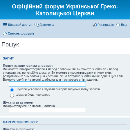
Офіційний форум Української Греко-
Католицької Церкви
Швидкий доступ
Допомога
Реєстрація
Вхід
Список форумів
Пошук
ЗАПИТ
Пошук за ключовими словами:
Ви можете використовувати
+
перед словами, які ви хочете знайти та
-
перед
словами, які непотрібно шукати. Ви можете використовувати список слів,
розділяючи їх символом
|
на частини, якщо потрібно знайти лише одне з цих слів.
Використовуйте * в якості шаблона для часткового співпадання.
Шукати усі слова / Шукати використовуючи мову запитів
Шукати будь-яке слово
Шукати за автором:
Використовуйте * в якості шаблона
ПАРАМЕТРИ ПОШУКУ
Шукати в форумах: