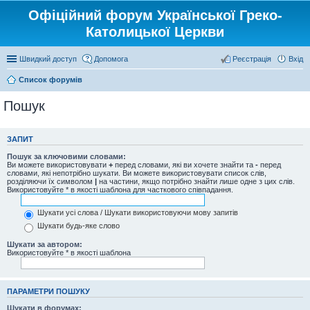
Офіційний форум Української Греко-
Католицької Церкви
Швидкий доступ
Допомога
Реєстрація
Вхід
Список форумів
Пошук
ЗАПИТ
Пошук за ключовими словами:
Ви можете використовувати
+
перед словами, які ви хочете знайти та
-
перед
словами, які непотрібно шукати. Ви можете використовувати список слів,
розділяючи їх символом
|
на частини, якщо потрібно знайти лише одне з цих слів.
Використовуйте * в якості шаблона для часткового співпадання.
Шукати усі слова / Шукати використовуючи мову запитів
Шукати будь-яке слово
Шукати за автором:
Використовуйте * в якості шаблона
ПАРАМЕТРИ ПОШУКУ
Шукати в форумах: