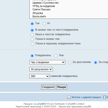
Так
Ні
В назвах тем і в тексті повідомлень
Лише в текстах повідомлень
Тільки в назвах тем
Тільки в першому повідомленні теми
Повідомлень
Тем
За зростанням
За спа
символів повідомлень
Зв'язок з адміністрацією
Працює на
phpBB
® Forum Software © phpBB Limited
Український переклад © 2005-2015
Українська підтримка phpBB