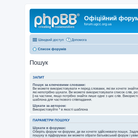
Офіційний форум 
forum.ugcc.org.ua
Швидкий доступ
Допомога
Список форумів
Пошук
ЗАПИТ
Пошук за ключовими словами:
Ви можете використовувати
+
перед словами, які ви хочете знайт
які непотрібно шукати. Ви можете використовувати список слів, р
|
на частини, якщо потрібно знайти лише одне з цих слів. Використо
шаблона для часткового співпадання.
Шукати за автором:
Використовуйте * в якості шаблона
ПАРАМЕТРИ ПОШУКУ
Шукати в форумах:
Оберіть форум чи форуми, де ви хочете здійснювати пошук. Задл
пошуку в підфорумах ви можете обрати батьківський форум і увім