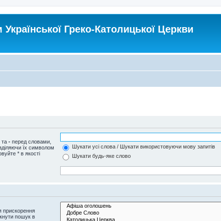
Української Греко-Католицької Церкви
и та
-
перед словами,
Шукати усі слова / Шукати використовуючи мову запитів
озділяючи їх символом
вуйте * в якості
Шукати будь-яке слово
я прискорення
кнути пошук в