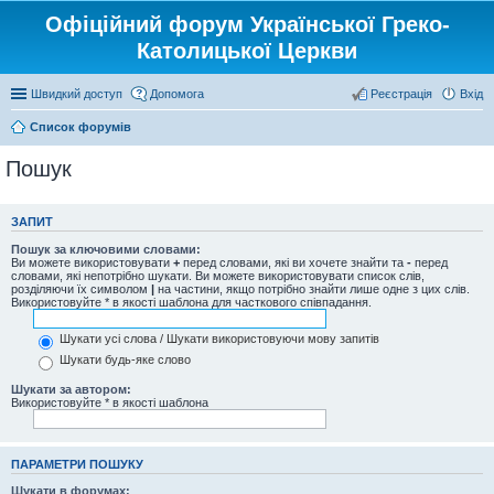
Офіційний форум Української Греко-
Католицької Церкви
Швидкий доступ
Допомога
Реєстрація
Вхід
Список форумів
Пошук
ЗАПИТ
Пошук за ключовими словами:
Ви можете використовувати
+
перед словами, які ви хочете знайти та
-
перед
словами, які непотрібно шукати. Ви можете використовувати список слів,
розділяючи їх символом
|
на частини, якщо потрібно знайти лише одне з цих слів.
Використовуйте * в якості шаблона для часткового співпадання.
Шукати усі слова / Шукати використовуючи мову запитів
Шукати будь-яке слово
Шукати за автором:
Використовуйте * в якості шаблона
ПАРАМЕТРИ ПОШУКУ
Шукати в форумах: