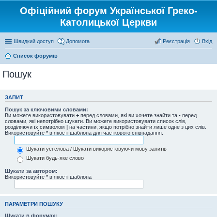
Офіційний форум Української Греко-
Католицької Церкви
Швидкий доступ
Допомога
Реєстрація
Вхід
Список форумів
Пошук
ЗАПИТ
Пошук за ключовими словами:
Ви можете використовувати
+
перед словами, які ви хочете знайти та
-
перед
словами, які непотрібно шукати. Ви можете використовувати список слів,
розділяючи їх символом
|
на частини, якщо потрібно знайти лише одне з цих слів.
Використовуйте * в якості шаблона для часткового співпадання.
Шукати усі слова / Шукати використовуючи мову запитів
Шукати будь-яке слово
Шукати за автором:
Використовуйте * в якості шаблона
ПАРАМЕТРИ ПОШУКУ
Шукати в форумах: