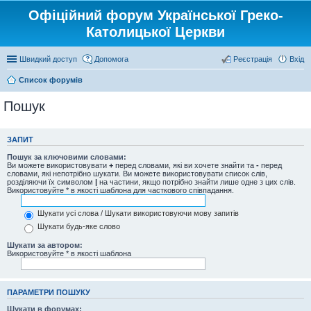
Офіційний форум Української Греко-
Католицької Церкви
Швидкий доступ
Допомога
Реєстрація
Вхід
Список форумів
Пошук
ЗАПИТ
Пошук за ключовими словами:
Ви можете використовувати
+
перед словами, які ви хочете знайти та
-
перед
словами, які непотрібно шукати. Ви можете використовувати список слів,
розділяючи їх символом
|
на частини, якщо потрібно знайти лише одне з цих слів.
Використовуйте * в якості шаблона для часткового співпадання.
Шукати усі слова / Шукати використовуючи мову запитів
Шукати будь-яке слово
Шукати за автором:
Використовуйте * в якості шаблона
ПАРАМЕТРИ ПОШУКУ
Шукати в форумах: