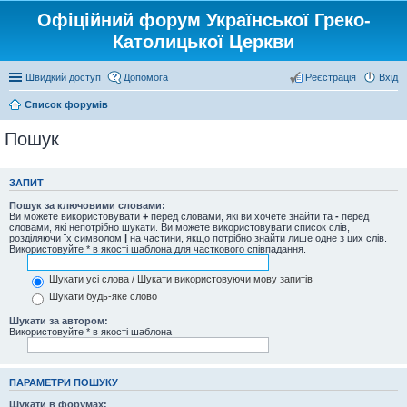
Офіційний форум Української Греко-
Католицької Церкви
Швидкий доступ
Допомога
Реєстрація
Вхід
Список форумів
Пошук
ЗАПИТ
Пошук за ключовими словами:
Ви можете використовувати
+
перед словами, які ви хочете знайти та
-
перед
словами, які непотрібно шукати. Ви можете використовувати список слів,
розділяючи їх символом
|
на частини, якщо потрібно знайти лише одне з цих слів.
Використовуйте * в якості шаблона для часткового співпадання.
Шукати усі слова / Шукати використовуючи мову запитів
Шукати будь-яке слово
Шукати за автором:
Використовуйте * в якості шаблона
ПАРАМЕТРИ ПОШУКУ
Шукати в форумах: