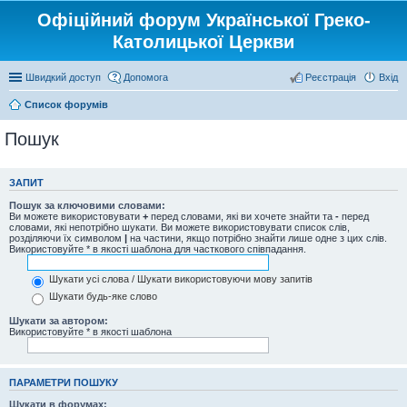
Офіційний форум Української Греко-
Католицької Церкви
Швидкий доступ
Допомога
Реєстрація
Вхід
Список форумів
Пошук
ЗАПИТ
Пошук за ключовими словами:
Ви можете використовувати
+
перед словами, які ви хочете знайти та
-
перед
словами, які непотрібно шукати. Ви можете використовувати список слів,
розділяючи їх символом
|
на частини, якщо потрібно знайти лише одне з цих слів.
Використовуйте * в якості шаблона для часткового співпадання.
Шукати усі слова / Шукати використовуючи мову запитів
Шукати будь-яке слово
Шукати за автором:
Використовуйте * в якості шаблона
ПАРАМЕТРИ ПОШУКУ
Шукати в форумах: