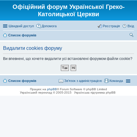
Офіційний форум Української Греко-
Католицької Церкви
Швидкий доступ
Допомога
Реєстрація
Вхід
Список форумів
ош
Видалити cookies форуму
ук
Ви впевнені, що хочете видалити усі встановлені форумом файли cookie?
Список форумів
Зв'язок з адміністрацією
Команда
Працює на
phpBB
® Forum Software © phpBB Limited
Український переклад © 2005-2015
Українська підтримка phpBB