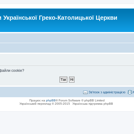
Української Греко-Католицької Церкви
 файли cookie?
Зв'язок з адміністрацією
Працює на
phpBB
® Forum Software © phpBB Limited
Український переклад © 2005-2015
Українська підтримка phpBB