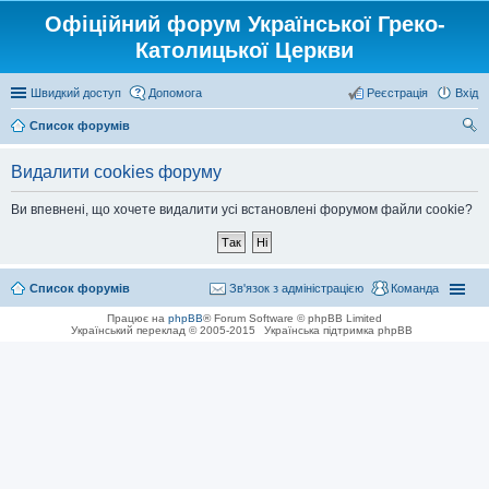
Офіційний форум Української Греко-
Католицької Церкви
Швидкий доступ
Допомога
Реєстрація
Вхід
Список форумів
ош
Видалити cookies форуму
ук
Ви впевнені, що хочете видалити усі встановлені форумом файли cookie?
Список форумів
Зв'язок з адміністрацією
Команда
Працює на
phpBB
® Forum Software © phpBB Limited
Український переклад © 2005-2015
Українська підтримка phpBB