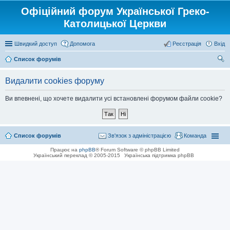
Офіційний форум Української Греко-
Католицької Церкви
Швидкий доступ
Допомога
Реєстрація
Вхід
Список форумів
ош
Видалити cookies форуму
ук
Ви впевнені, що хочете видалити усі встановлені форумом файли cookie?
Список форумів
Зв'язок з адміністрацією
Команда
Працює на
phpBB
® Forum Software © phpBB Limited
Український переклад © 2005-2015
Українська підтримка phpBB