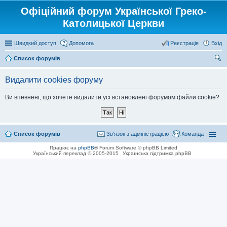
Офіційний форум Української Греко-
Католицької Церкви
Швидкий доступ
Допомога
Реєстрація
Вхід
Список форумів
ош
Видалити cookies форуму
ук
Ви впевнені, що хочете видалити усі встановлені форумом файли cookie?
Список форумів
Зв'язок з адміністрацією
Команда
Працює на
phpBB
® Forum Software © phpBB Limited
Український переклад © 2005-2015
Українська підтримка phpBB