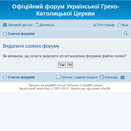
Офіційний форум Української Греко-
Католицької Церкви
Швидкий доступ
Допомога
Реєстрація
Вхід
Список форумів
ош
Видалити cookies форуму
ук
Ви впевнені, що хочете видалити усі встановлені форумом файли cookie?
Список форумів
Зв'язок з адміністрацією
Команда
Працює на
phpBB
® Forum Software © phpBB Limited
Український переклад © 2005-2015
Українська підтримка phpBB