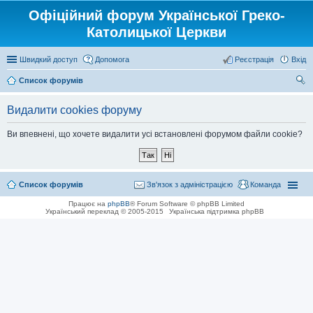
Офіційний форум Української Греко-
Католицької Церкви
Швидкий доступ
Допомога
Реєстрація
Вхід
Список форумів
ош
Видалити cookies форуму
ук
Ви впевнені, що хочете видалити усі встановлені форумом файли cookie?
Список форумів
Зв'язок з адміністрацією
Команда
Працює на
phpBB
® Forum Software © phpBB Limited
Український переклад © 2005-2015
Українська підтримка phpBB