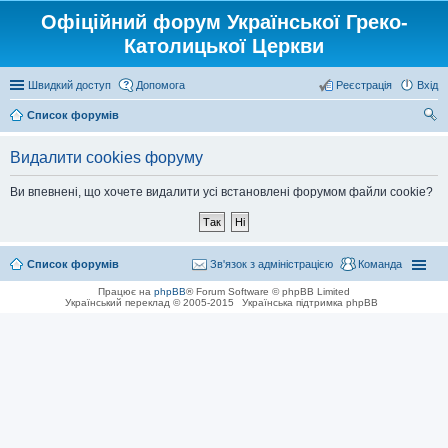
Офіційний форум Української Греко-
Католицької Церкви
Швидкий доступ
Допомога
Реєстрація
Вхід
Список форумів
ош
Видалити cookies форуму
ук
Ви впевнені, що хочете видалити усі встановлені форумом файли cookie?
Список форумів
Зв'язок з адміністрацією
Команда
Працює на
phpBB
® Forum Software © phpBB Limited
Український переклад © 2005-2015
Українська підтримка phpBB