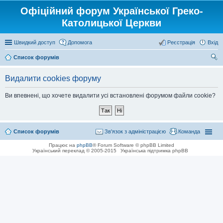
Офіційний форум Української Греко-
Католицької Церкви
Швидкий доступ
Допомога
Реєстрація
Вхід
Список форумів
ош
Видалити cookies форуму
ук
Ви впевнені, що хочете видалити усі встановлені форумом файли cookie?
Список форумів
Зв'язок з адміністрацією
Команда
Працює на
phpBB
® Forum Software © phpBB Limited
Український переклад © 2005-2015
Українська підтримка phpBB