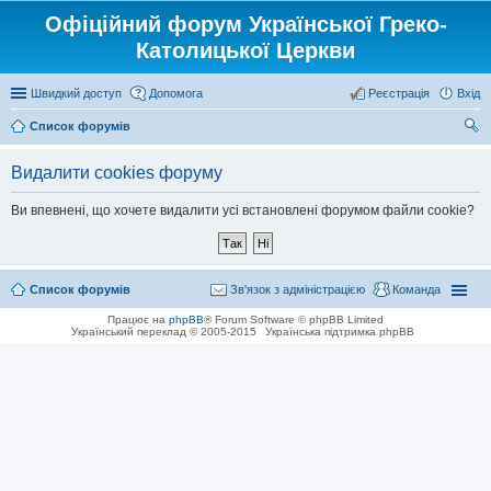
Офіційний форум Української Греко-
Католицької Церкви
Швидкий доступ
Допомога
Реєстрація
Вхід
Список форумів
ош
Видалити cookies форуму
ук
Ви впевнені, що хочете видалити усі встановлені форумом файли cookie?
Список форумів
Зв'язок з адміністрацією
Команда
Працює на
phpBB
® Forum Software © phpBB Limited
Український переклад © 2005-2015
Українська підтримка phpBB