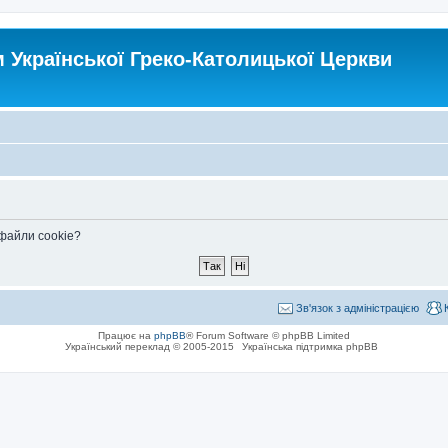
Української Греко-Католицької Церкви
 файли cookie?
Зв'язок з адміністрацією
Працює на
phpBB
® Forum Software © phpBB Limited
Український переклад © 2005-2015
Українська підтримка phpBB