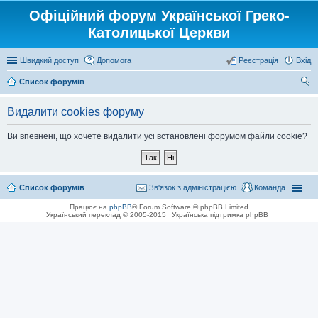
Офіційний форум Української Греко-
Католицької Церкви
Швидкий доступ
Допомога
Реєстрація
Вхід
Список форумів
ош
Видалити cookies форуму
ук
Ви впевнені, що хочете видалити усі встановлені форумом файли cookie?
Список форумів
Зв'язок з адміністрацією
Команда
Працює на
phpBB
® Forum Software © phpBB Limited
Український переклад © 2005-2015
Українська підтримка phpBB