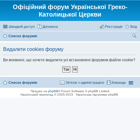
Офіційний форум Української Греко-
Католицької Церкви
Швидкий доступ
Допомога
Реєстрація
Вхід
Список форумів
ош
Видалити cookies форуму
ук
Ви впевнені, що хочете видалити усі встановлені форумом файли cookie?
Список форумів
Зв'язок з адміністрацією
Команда
Працює на
phpBB
® Forum Software © phpBB Limited
Український переклад © 2005-2015
Українська підтримка phpBB