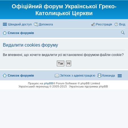
Офіційний форум Української Греко-
Католицької Церкви
Швидкий доступ
Допомога
Реєстрація
Вхід
Список форумів
ош
Видалити cookies форуму
ук
Ви впевнені, що хочете видалити усі встановлені форумом файли cookie?
Список форумів
Зв'язок з адміністрацією
Команда
Працює на
phpBB
® Forum Software © phpBB Limited
Український переклад © 2005-2015
Українська підтримка phpBB