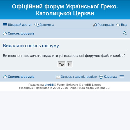
Офіційний форум Української Греко-
Католицької Церкви
Швидкий доступ
Допомога
Реєстрація
Вхід
Список форумів
ош
Видалити cookies форуму
ук
Ви впевнені, що хочете видалити усі встановлені форумом файли cookie?
Список форумів
Зв'язок з адміністрацією
Команда
Працює на
phpBB
® Forum Software © phpBB Limited
Український переклад © 2005-2015
Українська підтримка phpBB