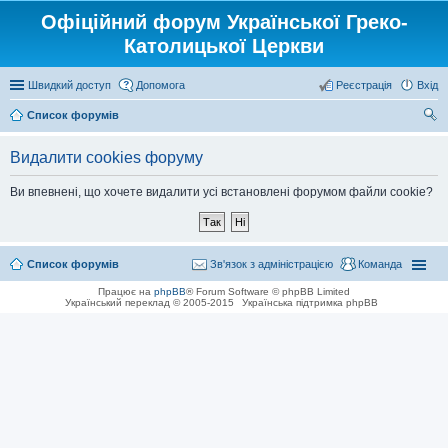
Офіційний форум Української Греко-
Католицької Церкви
Швидкий доступ
Допомога
Реєстрація
Вхід
Список форумів
ош
Видалити cookies форуму
ук
Ви впевнені, що хочете видалити усі встановлені форумом файли cookie?
Список форумів
Зв'язок з адміністрацією
Команда
Працює на
phpBB
® Forum Software © phpBB Limited
Український переклад © 2005-2015
Українська підтримка phpBB