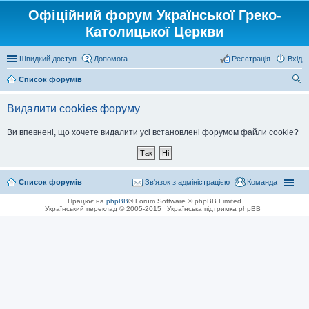
Офіційний форум Української Греко-
Католицької Церкви
Швидкий доступ
Допомога
Реєстрація
Вхід
Список форумів
ош
Видалити cookies форуму
ук
Ви впевнені, що хочете видалити усі встановлені форумом файли cookie?
Список форумів
Зв'язок з адміністрацією
Команда
Працює на
phpBB
® Forum Software © phpBB Limited
Український переклад © 2005-2015
Українська підтримка phpBB