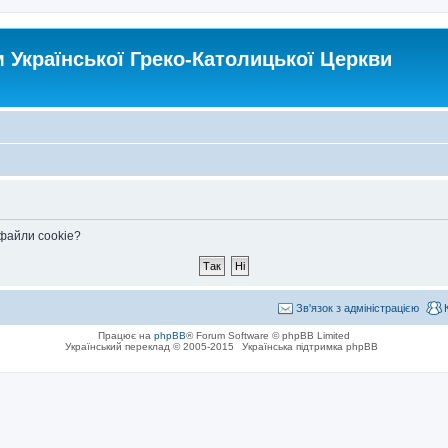
Української Греко-Католицької Церкви
 файли cookie?
Зв'язок з адміністрацією
Працює на
phpBB
® Forum Software © phpBB Limited
Український переклад © 2005-2015
Українська підтримка phpBB