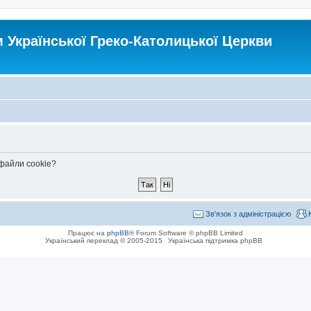
Української Греко-Католицької Церкви
 файли cookie?
Зв'язок з адміністрацією
Працює на
phpBB
® Forum Software © phpBB Limited
Український переклад © 2005-2015
Українська підтримка phpBB