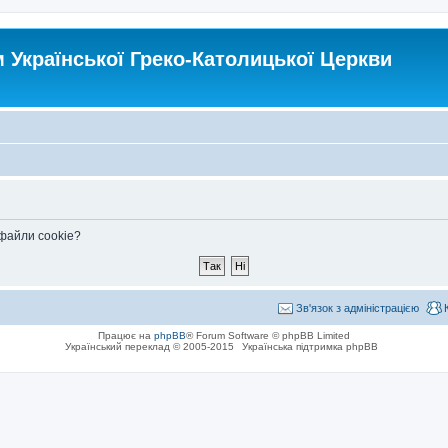
Української Греко-Католицької Церкви
 файли cookie?
Зв'язок з адміністрацією
Працює на
phpBB
® Forum Software © phpBB Limited
Український переклад © 2005-2015
Українська підтримка phpBB