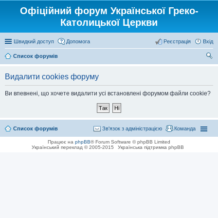
Офіційний форум Української Греко-
Католицької Церкви
Швидкий доступ
Допомога
Реєстрація
Вхід
Список форумів
ош
Видалити cookies форуму
ук
Ви впевнені, що хочете видалити усі встановлені форумом файли cookie?
Список форумів
Зв'язок з адміністрацією
Команда
Працює на
phpBB
® Forum Software © phpBB Limited
Український переклад © 2005-2015
Українська підтримка phpBB