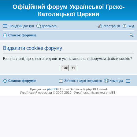
Офіційний форум Української Греко-
Католицької Церкви
Швидкий доступ
Допомога
Реєстрація
Вхід
Список форумів
ош
Видалити cookies форуму
ук
Ви впевнені, що хочете видалити усі встановлені форумом файли cookie?
Список форумів
Зв'язок з адміністрацією
Команда
Працює на
phpBB
® Forum Software © phpBB Limited
Український переклад © 2005-2015
Українська підтримка phpBB