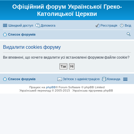
Офіційний форум Української Греко-
Католицької Церкви
Швидкий доступ
Допомога
Реєстрація
Вхід
Список форумів
ош
Видалити cookies форуму
ук
Ви впевнені, що хочете видалити усі встановлені форумом файли cookie?
Список форумів
Зв'язок з адміністрацією
Команда
Працює на
phpBB
® Forum Software © phpBB Limited
Український переклад © 2005-2015
Українська підтримка phpBB