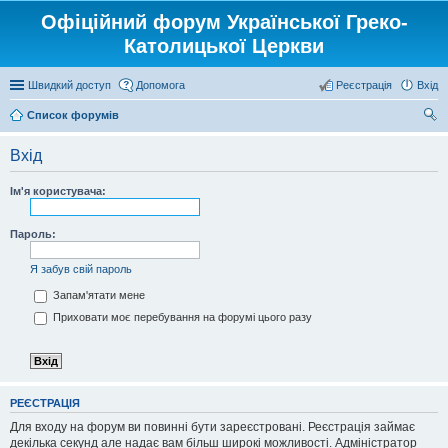
Офіційний форум Української Греко-
Католицької Церкви
Швидкий доступ
Допомога
Реєстрація
Вхід
Список форумів
ош
Вхід
ук
Ім'я користувача:
Пароль:
Я забув свій пароль
Запам'ятати мене
Приховати моє перебування на форумі цього разу
РЕЄСТРАЦІЯ
Для входу на форум ви повинні бути зареєстровані. Реєстрація займає
декілька секунд але надає вам більш широкі можливості. Адміністратор