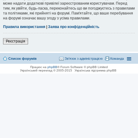
може надати додаткові привілеї зареєстрованим користувачам. Перед
тим, як увійти, будь-ласка, переконайтесь що ви погоджуєтесь з правилами
та політиками, які прийняті на форумі. Пам'ятайте, що ваше перебування
на форумі означає вашу згоду з усіма правилами.
Правила використання
|
Заява про конфіденційність
Реєстрація
Список форумів
Зв'язок з адміністрацією
Команда
Працює на
phpBB
® Forum Software © phpBB Limited
Український переклад © 2005-2015
Українська підтримка phpBB