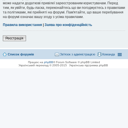
може надати додаткові привілеї зареєстрованим користувачам. Перед
тим, як увійти, будь-ласка, переконайтесь що ви погоджуєтесь з правилами
та політиками, які прийняті на форумі. Пам'ятайте, що ваше перебування
на форумі означає вашу згоду з усіма правилами.
Правила використання
|
Заява про конфіденційність
Реєстрація
Список форумів
Зв'язок з адміністрацією
Команда
Працює на
phpBB
® Forum Software © phpBB Limited
Український переклад © 2005-2015
Українська підтримка phpBB