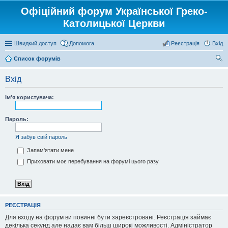
Офіційний форум Української Греко-
Католицької Церкви
Швидкий доступ
Допомога
Реєстрація
Вхід
Список форумів
ош
Вхід
ук
Ім'я користувача:
Пароль:
Я забув свій пароль
Запам'ятати мене
Приховати моє перебування на форумі цього разу
РЕЄСТРАЦІЯ
Для входу на форум ви повинні бути зареєстровані. Реєстрація займає
декілька секунд але надає вам більш широкі можливості. Адміністратор