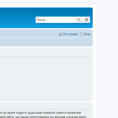
Реєстрація
Вхід
ратор може надати додаткові привілеї зареєстрованим
 Пам'ятайте, що ваше перебування на форумі означає вашу