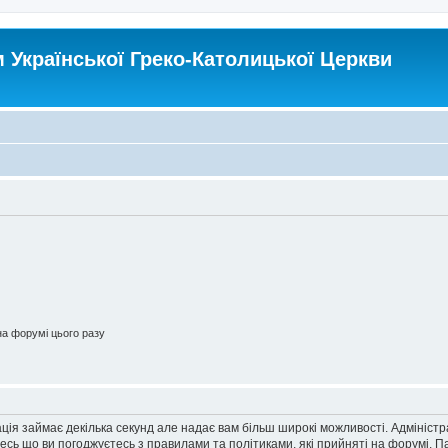
Української Греко-Католицької Церкви
а форумі цього разу
ація займає декілька секунд але надає вам більш широкі можливості. Адмініст
йтесь що ви погоджуєтесь з правилами та політиками, які прийняті на форумі.