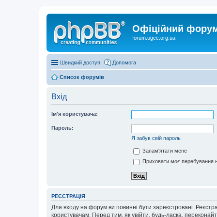
Офіційний форум 
forum.ugcc.org.ua
Швидкий доступ
Допомога
Список форумів
Вхід
Ім'я користувача:
Пароль:
Я забув свій пароль
Запам'ятати мене
Приховати моє перебування н
РЕЄСТРАЦІЯ
Для входу на форум ви повинні бути зареєстровані. Реєстр
користувачам. Перед тим, як увійти, будь-ласка, перекона