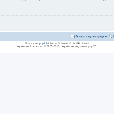
Зв'язок з адміністрацією
Працює на
phpBB
® Forum Software © phpBB Limited
Український переклад © 2005-2015
Українська підтримка phpBB