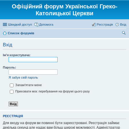
Офіційний форум Української Греко-
Католицької Церкви
Швидкий доступ
Допомога
Реєстрація
Вхід
Список форумів
ош
Вхід
ук
Ім'я користувача:
Пароль:
Я забув свій пароль
Запам'ятати мене
Приховати моє перебування на форумі цього разу
РЕЄСТРАЦІЯ
Для входу на форум ви повинні бути зареєстровані. Реєстрація займає
декілька секунд але надає вам більш широкі можливості. Адміністратор