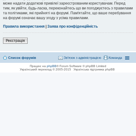
може надати додаткові привілеї зареєстрованим користувачам. Перед
тим, як увійти, будь-ласка, переконайтесь що ви погоджуєтесь з правилами
та політиками, які прийняті на форумі. Пам'ятайте, що ваше перебування
на форумі означає вашу згоду з усіма правилами.
Правила використання
|
Заява про конфіденційність
Реєстрація
Список форумів
Зв'язок з адміністрацією
Команда
Працює на
phpBB
® Forum Software © phpBB Limited
Український переклад © 2005-2015
Українська підтримка phpBB