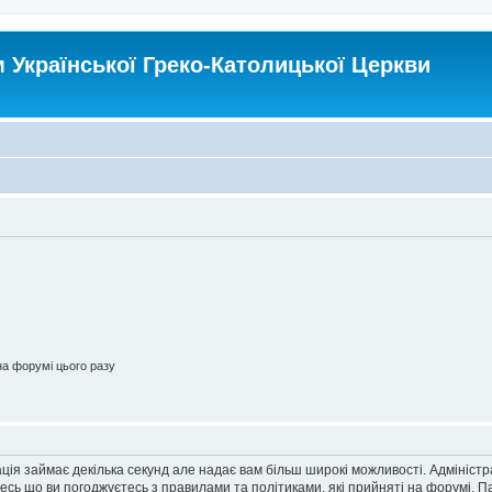
Української Греко-Католицької Церкви
а форумі цього разу
ація займає декілька секунд але надає вам більш широкі можливості. Адмініст
йтесь що ви погоджуєтесь з правилами та політиками, які прийняті на форумі.