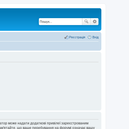
Реєстрація
Вхід
ратор може надати додаткові привілеї зареєстрованим
 Пам'ятайте, що ваше перебування на форумі означає вашу