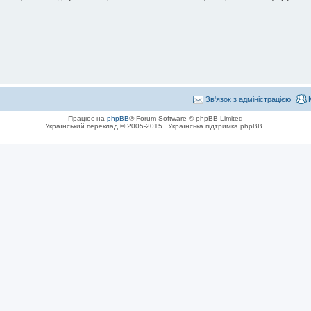
Зв'язок з адміністрацією
Працює на
phpBB
® Forum Software © phpBB Limited
Український переклад © 2005-2015
Українська підтримка phpBB