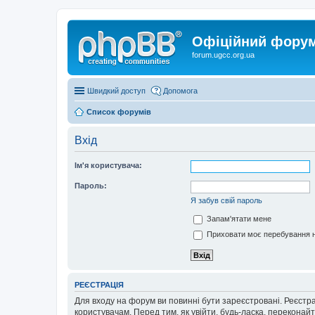
Офіційний форум 
forum.ugcc.org.ua
Швидкий доступ
Допомога
Список форумів
Вхід
Ім'я користувача:
Пароль:
Я забув свій пароль
Запам'ятати мене
Приховати моє перебування н
РЕЄСТРАЦІЯ
Для входу на форум ви повинні бути зареєстровані. Реєстр
користувачам. Перед тим, як увійти, будь-ласка, перекона