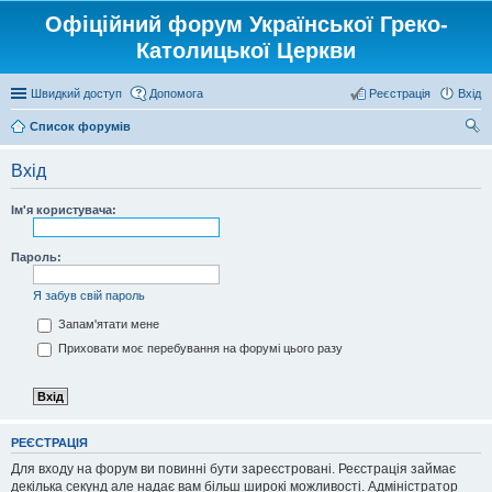
Офіційний форум Української Греко-
Католицької Церкви
Швидкий доступ
Допомога
Реєстрація
Вхід
Список форумів
ош
Вхід
ук
Ім'я користувача:
Пароль:
Я забув свій пароль
Запам'ятати мене
Приховати моє перебування на форумі цього разу
РЕЄСТРАЦІЯ
Для входу на форум ви повинні бути зареєстровані. Реєстрація займає
декілька секунд але надає вам більш широкі можливості. Адміністратор