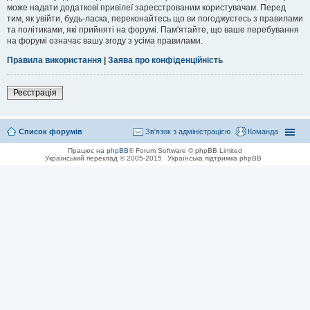
може надати додаткові привілеї зареєстрованим користувачам. Перед
тим, як увійти, будь-ласка, переконайтесь що ви погоджуєтесь з правилами
та політиками, які прийняті на форумі. Пам'ятайте, що ваше перебування
на форумі означає вашу згоду з усіма правилами.
Правила використання
|
Заява про конфіденційність
Реєстрація
Список форумів
Зв'язок з адміністрацією
Команда
Працює на
phpBB
® Forum Software © phpBB Limited
Український переклад © 2005-2015
Українська підтримка phpBB