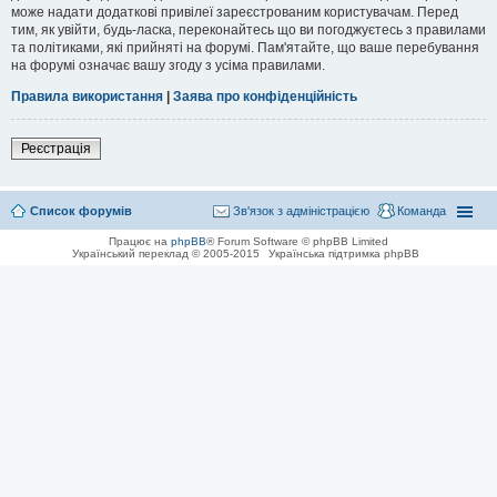
може надати додаткові привілеї зареєстрованим користувачам. Перед
тим, як увійти, будь-ласка, переконайтесь що ви погоджуєтесь з правилами
та політиками, які прийняті на форумі. Пам'ятайте, що ваше перебування
на форумі означає вашу згоду з усіма правилами.
Правила використання
|
Заява про конфіденційність
Реєстрація
Список форумів
Зв'язок з адміністрацією
Команда
Працює на
phpBB
® Forum Software © phpBB Limited
Український переклад © 2005-2015
Українська підтримка phpBB