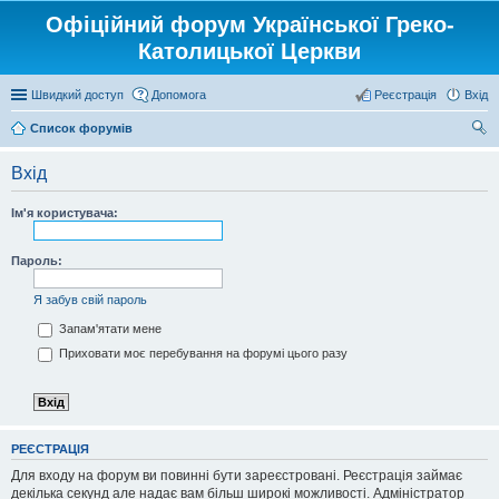
Офіційний форум Української Греко-
Католицької Церкви
Швидкий доступ
Допомога
Реєстрація
Вхід
Список форумів
ош
Вхід
ук
Ім'я користувача:
Пароль:
Я забув свій пароль
Запам'ятати мене
Приховати моє перебування на форумі цього разу
РЕЄСТРАЦІЯ
Для входу на форум ви повинні бути зареєстровані. Реєстрація займає
декілька секунд але надає вам більш широкі можливості. Адміністратор