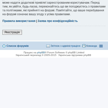
може надати додаткові привілеї зареєстрованим користувачам. Перед
тим, як увійти, будь-ласка, переконайтесь що ви погоджуєтесь з правилами
та політиками, які прийняті на форумі. Пам'ятайте, що ваше перебування
на форумі означає вашу згоду з усіма правилами.
Правила використання
|
Заява про конфіденційність
Реєстрація
Список форумів
Зв'язок з адміністрацією
Команда
Працює на
phpBB
® Forum Software © phpBB Limited
Український переклад © 2005-2015
Українська підтримка phpBB