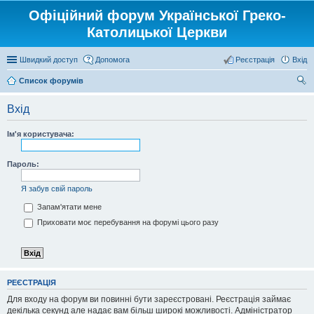
Офіційний форум Української Греко-
Католицької Церкви
Швидкий доступ
Допомога
Реєстрація
Вхід
Список форумів
ош
Вхід
ук
Ім'я користувача:
Пароль:
Я забув свій пароль
Запам'ятати мене
Приховати моє перебування на форумі цього разу
РЕЄСТРАЦІЯ
Для входу на форум ви повинні бути зареєстровані. Реєстрація займає
декілька секунд але надає вам більш широкі можливості. Адміністратор