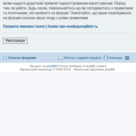
може надати додаткові привілеї зареєстрованим користувачам. Перед
тим, як увійти, будь-ласка, переконайтесь що ви погоджуєтесь з правилами
та політиками, які прийняті на форумі. Пам'ятайте, що ваше перебування
на форумі означає вашу згоду з усіма правилами.
Правила використання
|
Заява про конфіденційність
Реєстрація
Список форумів
Зв'язок з адміністрацією
Команда
Працює на
phpBB
® Forum Software © phpBB Limited
Український переклад © 2005-2015
Українська підтримка phpBB