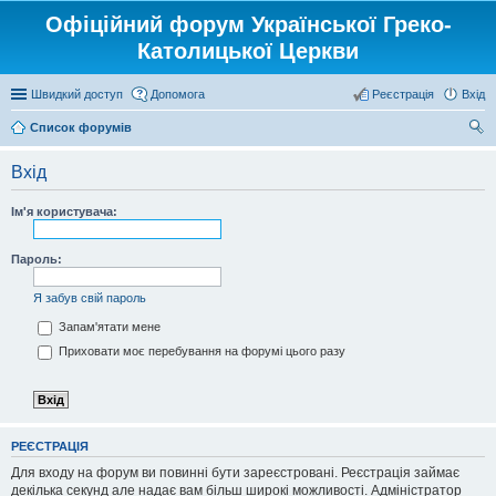
Офіційний форум Української Греко-
Католицької Церкви
Швидкий доступ
Допомога
Реєстрація
Вхід
Список форумів
ош
Вхід
ук
Ім'я користувача:
Пароль:
Я забув свій пароль
Запам'ятати мене
Приховати моє перебування на форумі цього разу
РЕЄСТРАЦІЯ
Для входу на форум ви повинні бути зареєстровані. Реєстрація займає
декілька секунд але надає вам більш широкі можливості. Адміністратор