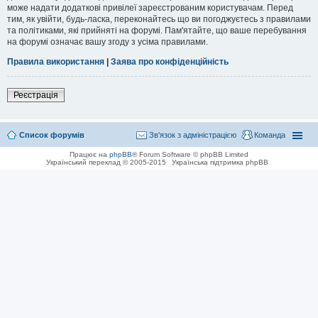
може надати додаткові привілеї зареєстрованим користувачам. Перед
тим, як увійти, будь-ласка, переконайтесь що ви погоджуєтесь з правилами
та політиками, які прийняті на форумі. Пам'ятайте, що ваше перебування
на форумі означає вашу згоду з усіма правилами.
Правила використання
|
Заява про конфіденційність
Реєстрація
Список форумів
Зв'язок з адміністрацією
Команда
Працює на
phpBB
® Forum Software © phpBB Limited
Український переклад © 2005-2015
Українська підтримка phpBB