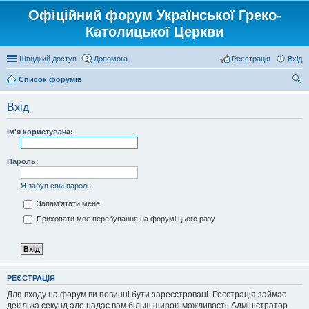
Офіційний форум Української Греко-
Католицької Церкви
Швидкий доступ
Допомога
Реєстрація
Вхід
Список форумів
ош
Вхід
ук
Ім'я користувача:
Пароль:
Я забув свій пароль
Запам'ятати мене
Приховати моє перебування на форумі цього разу
РЕЄСТРАЦІЯ
Для входу на форум ви повинні бути зареєстровані. Реєстрація займає
декілька секунд але надає вам більш широкі можливості. Адміністратор