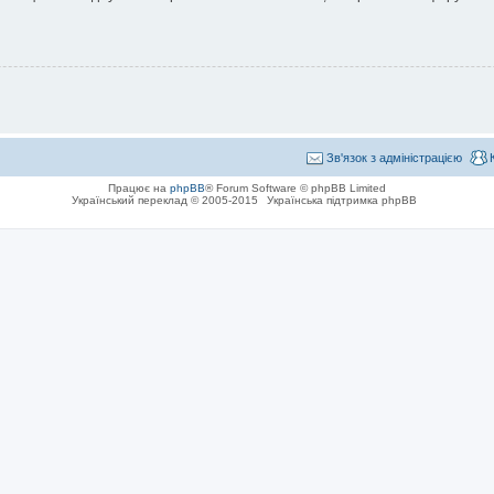
Зв'язок з адміністрацією
Працює на
phpBB
® Forum Software © phpBB Limited
Український переклад © 2005-2015
Українська підтримка phpBB