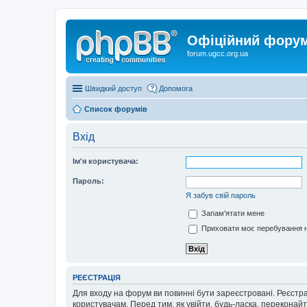
Офіційний форум 
forum.ugcc.org.ua
Швидкий доступ
Допомога
Список форумів
Вхід
Ім'я користувача:
Пароль:
Я забув свій пароль
Запам'ятати мене
Приховати моє перебування н
РЕЄСТРАЦІЯ
Для входу на форум ви повинні бути зареєстровані. Реєстр
користувачам. Перед тим, як увійти, будь-ласка, перекона