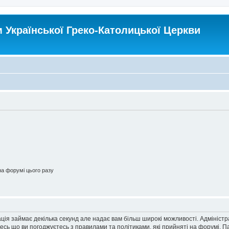
Української Греко-Католицької Церкви
а форумі цього разу
ація займає декілька секунд але надає вам більш широкі можливості. Адмініст
йтесь що ви погоджуєтесь з правилами та політиками, які прийняті на форумі.