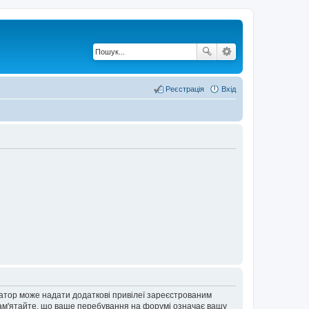
Реєстрація
Вхід
ратор може надати додаткові привілеї зареєстрованим
 Пам'ятайте, що ваше перебування на форумі означає вашу