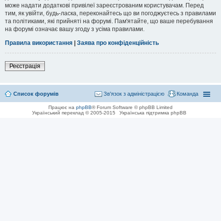
може надати додаткові привілеї зареєстрованим користувачам. Перед
тим, як увійти, будь-ласка, переконайтесь що ви погоджуєтесь з правилами
та політиками, які прийняті на форумі. Пам'ятайте, що ваше перебування
на форумі означає вашу згоду з усіма правилами.
Правила використання
|
Заява про конфіденційність
Реєстрація
Список форумів
Зв'язок з адміністрацією
Команда
Працює на
phpBB
® Forum Software © phpBB Limited
Український переклад © 2005-2015
Українська підтримка phpBB