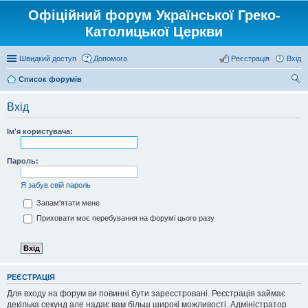
Офіційний форум Української Греко-
Католицької Церкви
Швидкий доступ
Допомога
Реєстрація
Вхід
Список форумів
ош
Вхід
ук
Ім'я користувача:
Пароль:
Я забув свій пароль
Запам'ятати мене
Приховати моє перебування на форумі цього разу
РЕЄСТРАЦІЯ
Для входу на форум ви повинні бути зареєстровані. Реєстрація займає
декілька секунд але надає вам більш широкі можливості. Адміністратор