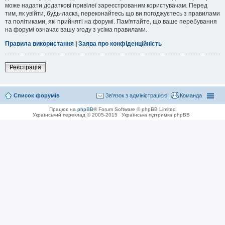
може надати додаткові привілеї зареєстрованим користувачам. Перед
тим, як увійти, будь-ласка, переконайтесь що ви погоджуєтесь з правилами
та політиками, які прийняті на форумі. Пам'ятайте, що ваше перебування
на форумі означає вашу згоду з усіма правилами.
Правила використання
|
Заява про конфіденційність
Реєстрація
Список форумів
Зв'язок з адміністрацією
Команда
Працює на
phpBB
® Forum Software © phpBB Limited
Український переклад © 2005-2015
Українська підтримка phpBB