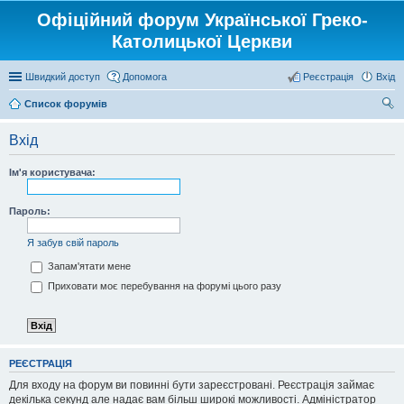
Офіційний форум Української Греко-
Католицької Церкви
Швидкий доступ
Допомога
Реєстрація
Вхід
Список форумів
ош
Вхід
ук
Ім'я користувача:
Пароль:
Я забув свій пароль
Запам'ятати мене
Приховати моє перебування на форумі цього разу
РЕЄСТРАЦІЯ
Для входу на форум ви повинні бути зареєстровані. Реєстрація займає
декілька секунд але надає вам більш широкі можливості. Адміністратор