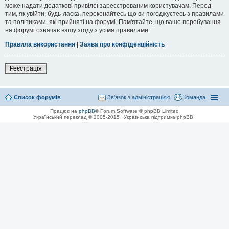
може надати додаткові привілеї зареєстрованим користувачам. Перед
тим, як увійти, будь-ласка, переконайтесь що ви погоджуєтесь з правилами
та політиками, які прийняті на форумі. Пам'ятайте, що ваше перебування
на форумі означає вашу згоду з усіма правилами.
Правила використання
|
Заява про конфіденційність
Реєстрація
Список форумів
Зв'язок з адміністрацією
Команда
Працює на
phpBB
® Forum Software © phpBB Limited
Український переклад © 2005-2015
Українська підтримка phpBB