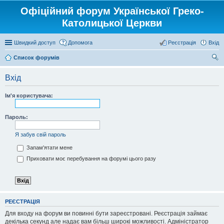
Офіційний форум Української Греко-
Католицької Церкви
Швидкий доступ
Допомога
Реєстрація
Вхід
Список форумів
ош
Вхід
ук
Ім'я користувача:
Пароль:
Я забув свій пароль
Запам'ятати мене
Приховати моє перебування на форумі цього разу
РЕЄСТРАЦІЯ
Для входу на форум ви повинні бути зареєстровані. Реєстрація займає
декілька секунд але надає вам більш широкі можливості. Адміністратор