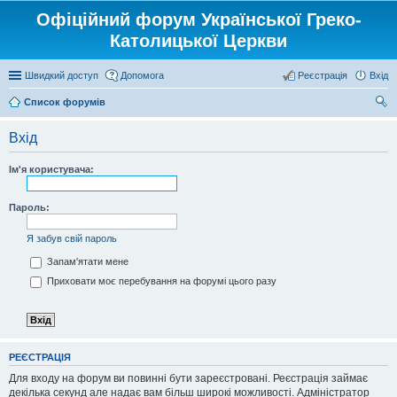
Офіційний форум Української Греко-
Католицької Церкви
Швидкий доступ
Допомога
Реєстрація
Вхід
Список форумів
ош
Вхід
ук
Ім'я користувача:
Пароль:
Я забув свій пароль
Запам'ятати мене
Приховати моє перебування на форумі цього разу
РЕЄСТРАЦІЯ
Для входу на форум ви повинні бути зареєстровані. Реєстрація займає
декілька секунд але надає вам більш широкі можливості. Адміністратор