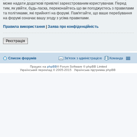
може надати додаткові привілеї зареєстрованим користувачам. Перед
тим, як увійти, будь-ласка, переконайтесь що ви погоджуєтесь з правилами
та політиками, які прийняті на форумі. Пам'ятайте, що ваше перебування
на форумі означає вашу згоду з усіма правилами.
Правила використання
|
Заява про конфіденційність
Реєстрація
Список форумів
Зв'язок з адміністрацією
Команда
Працює на
phpBB
® Forum Software © phpBB Limited
Український переклад © 2005-2015
Українська підтримка phpBB