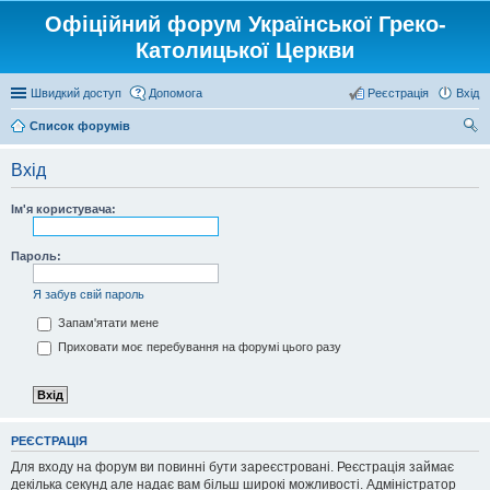
Офіційний форум Української Греко-
Католицької Церкви
Швидкий доступ
Допомога
Реєстрація
Вхід
Список форумів
ош
Вхід
ук
Ім'я користувача:
Пароль:
Я забув свій пароль
Запам'ятати мене
Приховати моє перебування на форумі цього разу
РЕЄСТРАЦІЯ
Для входу на форум ви повинні бути зареєстровані. Реєстрація займає
декілька секунд але надає вам більш широкі можливості. Адміністратор