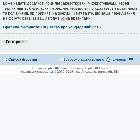
може надати додаткові привілеї зареєстрованим користувачам. Перед
тим, як увійти, будь-ласка, переконайтесь що ви погоджуєтесь з правилами
та політиками, які прийняті на форумі. Пам'ятайте, що ваше перебування
на форумі означає вашу згоду з усіма правилами.
Правила використання
|
Заява про конфіденційність
Реєстрація
Список форумів
Зв'язок з адміністрацією
Команда
Працює на
phpBB
® Forum Software © phpBB Limited
Український переклад © 2005-2015
Українська підтримка phpBB