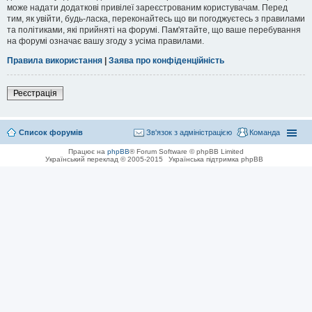
може надати додаткові привілеї зареєстрованим користувачам. Перед
тим, як увійти, будь-ласка, переконайтесь що ви погоджуєтесь з правилами
та політиками, які прийняті на форумі. Пам'ятайте, що ваше перебування
на форумі означає вашу згоду з усіма правилами.
Правила використання
|
Заява про конфіденційність
Реєстрація
Список форумів
Зв'язок з адміністрацією
Команда
Працює на
phpBB
® Forum Software © phpBB Limited
Український переклад © 2005-2015
Українська підтримка phpBB