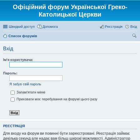
Офіційний форум Української Греко-
Католицької Церкви
Швидкий доступ
Допомога
Реєстрація
Вхід
Список форумів
ош
Вхід
ук
Ім'я користувача:
Пароль:
Я забув свій пароль
Запам'ятати мене
Приховати моє перебування на форумі цього разу
РЕЄСТРАЦІЯ
Для входу на форум ви повинні бути зареєстровані. Реєстрація займає
декілька секунд але надає вам більш широкі можливості. Адміністратор