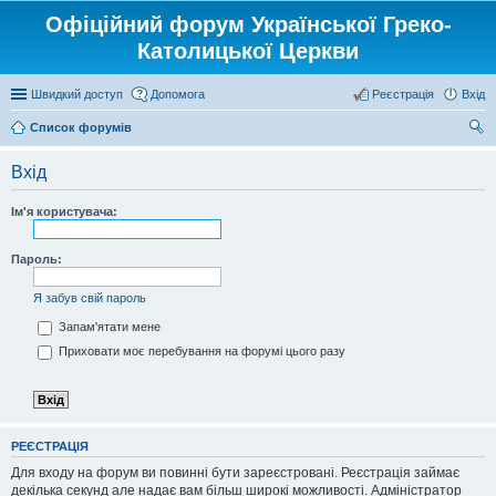
Офіційний форум Української Греко-
Католицької Церкви
Швидкий доступ
Допомога
Реєстрація
Вхід
Список форумів
ош
Вхід
ук
Ім'я користувача:
Пароль:
Я забув свій пароль
Запам'ятати мене
Приховати моє перебування на форумі цього разу
РЕЄСТРАЦІЯ
Для входу на форум ви повинні бути зареєстровані. Реєстрація займає
декілька секунд але надає вам більш широкі можливості. Адміністратор