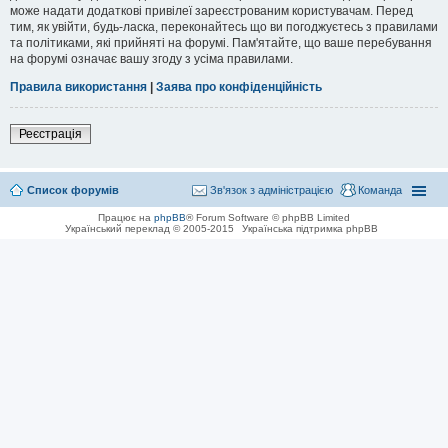
може надати додаткові привілеї зареєстрованим користувачам. Перед
тим, як увійти, будь-ласка, переконайтесь що ви погоджуєтесь з правилами
та політиками, які прийняті на форумі. Пам'ятайте, що ваше перебування
на форумі означає вашу згоду з усіма правилами.
Правила використання
|
Заява про конфіденційність
Реєстрація
Список форумів
Зв'язок з адміністрацією
Команда
Працює на
phpBB
® Forum Software © phpBB Limited
Український переклад © 2005-2015
Українська підтримка phpBB