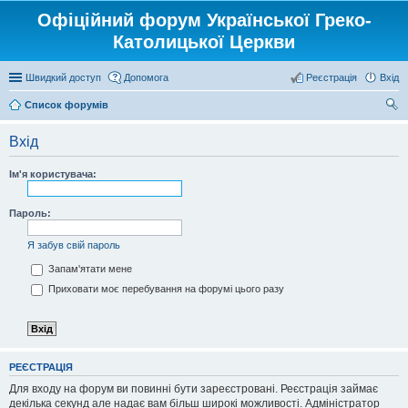
Офіційний форум Української Греко-
Католицької Церкви
Швидкий доступ
Допомога
Реєстрація
Вхід
Список форумів
ош
Вхід
ук
Ім'я користувача:
Пароль:
Я забув свій пароль
Запам'ятати мене
Приховати моє перебування на форумі цього разу
РЕЄСТРАЦІЯ
Для входу на форум ви повинні бути зареєстровані. Реєстрація займає
декілька секунд але надає вам більш широкі можливості. Адміністратор