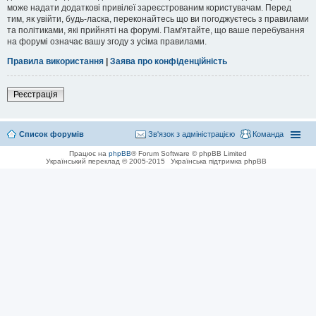
може надати додаткові привілеї зареєстрованим користувачам. Перед
тим, як увійти, будь-ласка, переконайтесь що ви погоджуєтесь з правилами
та політиками, які прийняті на форумі. Пам'ятайте, що ваше перебування
на форумі означає вашу згоду з усіма правилами.
Правила використання
|
Заява про конфіденційність
Реєстрація
Список форумів
Зв'язок з адміністрацією
Команда
Працює на
phpBB
® Forum Software © phpBB Limited
Український переклад © 2005-2015
Українська підтримка phpBB